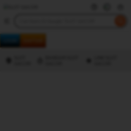
SLOT
Skip
GACOR
to
Search
Browse
ontent
for
items
or
shops
LOGIN
DAFTAR
SLOT
BANDAR SLOT
LINK SLOT
GACOR
GACOR
GACOR