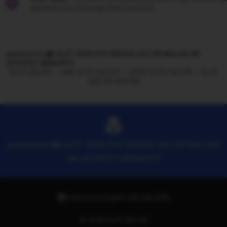
quickly to any messages they received.
Loading...
pamantoto 📸 SLOT X500 RTP BESAR GACOR MALAM INI
JACKPOT MENANTI!
SLOT GACOR
LINK SLOT GACOR
SITUS SLOT GACOR
SLOT
GACOR HARI INI
pamantoto 📸 SLOT X500 RTP BESAR GACOR MALAM
INI JACKPOT MENANTI!
Indonesia | English (UK) | Rp (IDR)
© 2026 SLOT GACOR