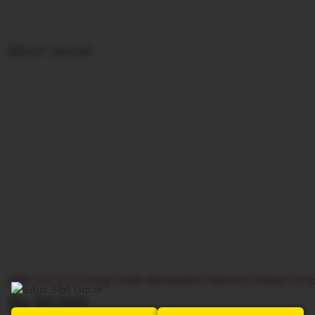
889.111.221 Orang Telah Merasakan Maxwin Dalam 24 Ja
Price:
Rp 50,000