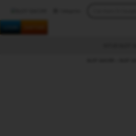
Skip
Search
to
SLOT
Categories
for
GACOR
Content
items
or
LOGIN
DAFTAR
shops
SITUS SLOT 
SLOT GACOR
SLOT G