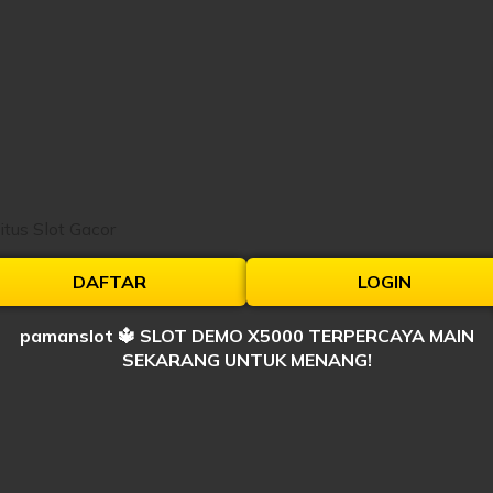
DAFTAR
LOGIN
pamanslot 🔱 SLOT DEMO X5000 TERPERCAYA MAIN
SEKARANG UNTUK MENANG!