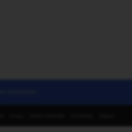
UNTUK MENANG!
se
Privacy
Interest-based ads
Local Shops
Regions