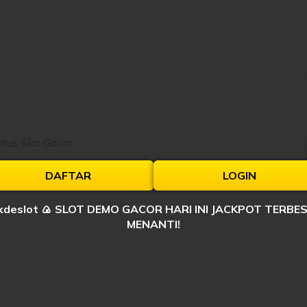
DAFTAR
LOGIN
kdeslot 🍙 SLOT DEMO GACOR HARI INI JACKPOT TERBE
MENANTI!