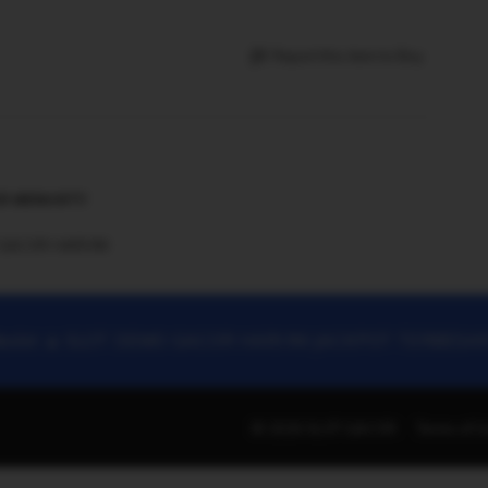
Report this item to Etsy
AR MENANTI!
GACOR HARI INI
eslot 🍙 SLOT DEMO GACOR HARI INI JACKPOT TERBESA
© 2026 SLOT GACOR
Terms of U