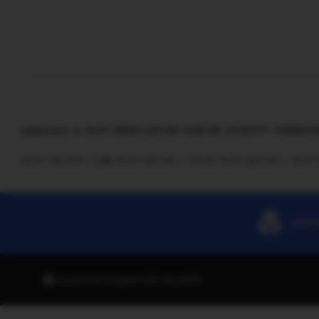
Loading...
pakdeslot 🍙 SLOT DEMO GACOR HARI INI JACKPOT TERBES
SLOT GACOR
LINK SLOT GACOR
SITUS SLOT GACOR
SLOT 
pakd
Indonesia | English (UK) | Rp (IDR)