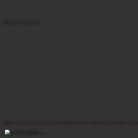
889.111.221 Orang Telah Merasakan Maxwin Dalam 24 Ja
Price:
Rp 50,000