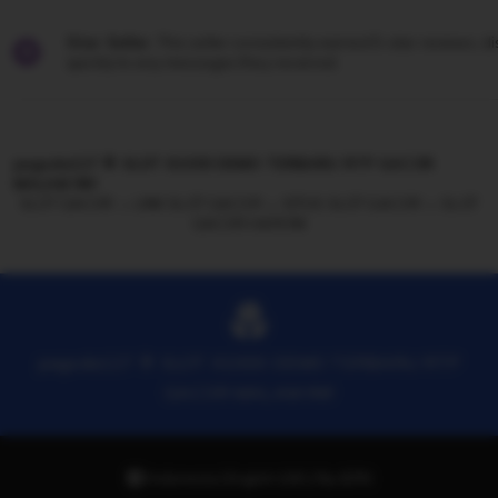
Star Seller.
This seller consistently earned 5-star reviews, d
quickly to any messages they received.
Loading...
pagoda127 🥂 SLOT X1000 DEMO TERBARU RTP GACOR
MALAM INI!
SLOT GACOR
LINK SLOT GACOR
SITUS SLOT GACOR
SLOT
GACOR HARI INI
pagoda127 🥂 SLOT X1000 DEMO TERBARU RTP
GACOR MALAM INI!
Indonesia | English (UK) | Rp (IDR)