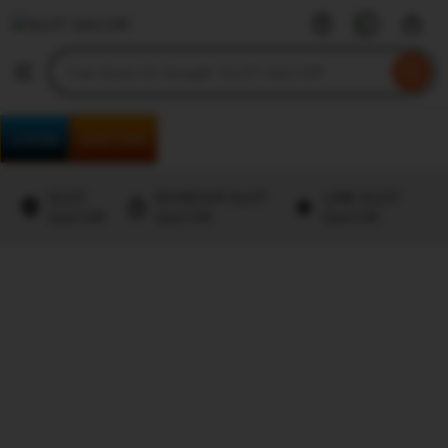
SLOT
Skip
GACOR
to
Search
Browse
ontent
for
items
or
shops
LOGIN
DAFTAR
SLOT
BANDAR SLOT
LINK SLOT
GACOR
GACOR
GACOR