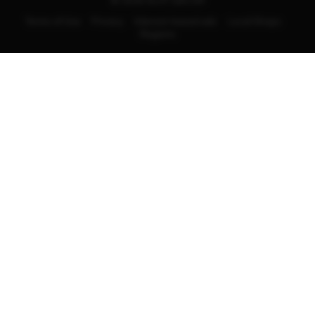
Terms of Use
Privacy
Interest-based ads
Local Shops
Regions