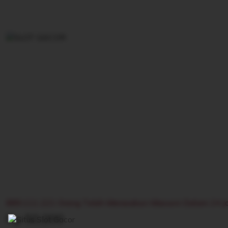
889.111.221 Orang Telah Merasakan Maxwin Dalam 24 Ja
Price:
Rp 50,000