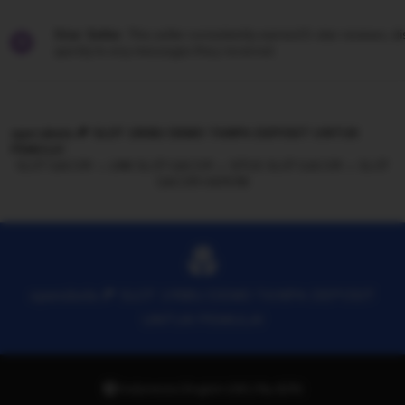
Star Seller.
This seller consistently earned 5-star reviews, d
quickly to any messages they received.
Loading...
operabola 🍕 SLOT 1RIBU DEMO TANPA DEPOSIT UNTUK
PEMULA!
SLOT GACOR
LINK SLOT GACOR
SITUS SLOT GACOR
SLOT
GACOR HARI INI
operabola 🍕 SLOT 1RIBU DEMO TANPA DEPOSIT
UNTUK PEMULA!
Indonesia | English (UK) | Rp (IDR)