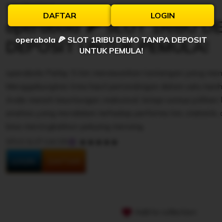
Situs Slot Gacor
DAFTAR
LOGIN
operabola 🍕 SLOT 1RIBU 
operabola 🍕 SLOT 1RIBU DEMO TANPA DEPOSIT
DEPOSIT UNTUK PEMULA!
UNTUK PEMULA!
operabola Parlay 5 tim menawarkan tantangan yang menar
Menggabungkan lima hasil pertandingan dalam satu tar
Anda meraih keuntungan maksimal, tetapi semua pilihan 
analisis yang mendalam terhadap performa tim, statistik, 
bisa meningkatkan peluang menang.
5
SITUS SLOT GACOR
out
of
LOGIN
DAFTAR
5
stars
Add to collection