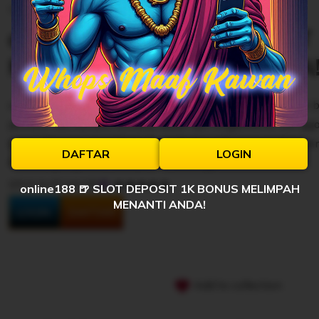
Situs Slot Gacor
online188 🍺 SLOT DEPOSI
MELIMPAH MENANTI ANDA
online188 Cara main parlay bola perlu dipahami dengan b
pemula. Memahami konsep dasar dan bagaimana mengga
kunci. Dengan mengikuti statistik dan informasi terkini,
DAFTAR
LOGIN
taruhan yang lebih cerdas dan strategis.
5
SITUS SLOT GACOR
online188 🍺 SLOT DEPOSIT 1K BONUS MELIMPAH
out
MENANTI ANDA!
of
LOGIN
DAFTAR
5
stars
Add to collection