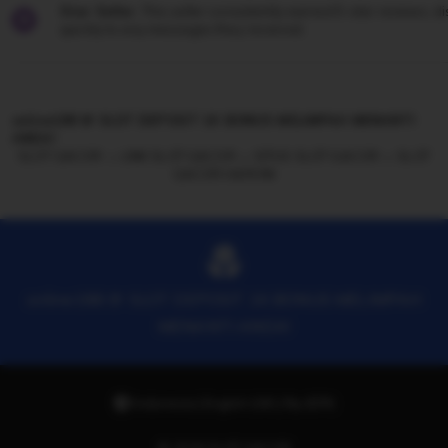
Star Seller.
This seller consistently earned 5-star reviews, d
quickly to any messages they received.
Loading...
online188 🍺 SLOT DEPOSIT 1K BONUS MELIMPAH MENANTI
ANDA!
SLOT GACOR
LINK SLOT GACOR
SITUS SLOT GACOR
SLOT
GACOR HARI INI
online188 🍺 SLOT DEPOSIT 1K BONUS MELIMPAH
MENANTI ANDA!
Indonesia | English (UK) | Rp (IDR)
© 2026 SLOT GACOR