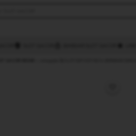
GACOR
SLOT GACOR
BANDAR SLOT GACOR
LIN
OT GACOR RESMI
omegajitu 🥰 SLOT DEPOSIT KECIL BERMAIN DEN