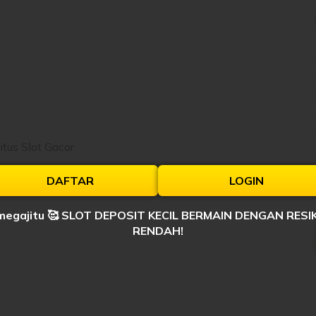
DAFTAR
LOGIN
megajitu 🥰 SLOT DEPOSIT KECIL BERMAIN DENGAN RESI
RENDAH!