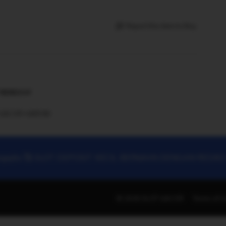
Report this item to Etsy
 RENDAH!
GACOR HARI INI
gajitu 🥰 SLOT DEPOSIT KECIL BERMAIN DENGAN RESIK
© 2026 SLOT GACOR
Terms of U