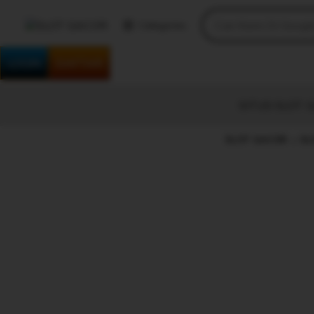
Skip
Search
to
SLOT
Categories
for
GACOR
Content
items
or
LOGIN
DAFTAR
shops
SITUS SLOT 
SLOT GACOR
SL