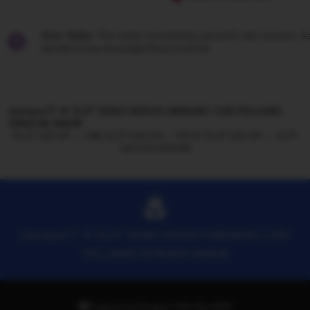
Star Seller.
This seller consistently earned 5-star reviews, d
quickly to any messages they received.
Loading...
olympus77 🎉 SLOT DEMO MUDAH MENANG CARI PELUANG
DENGAN AMAN!
SLOT GACOR
LINK SLOT GACOR
SITUS SLOT GACOR
SLOT
GACOR HARI INI
olympus77 🎉 SLOT DEMO MUDAH MENANG CARI
PELUANG DENGAN AMAN!
Indonesia | English (UK) | Rp (IDR)