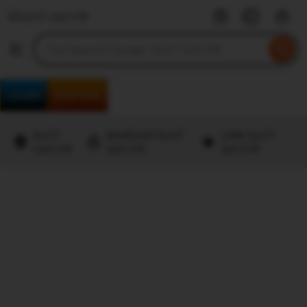
SLOT
Skip
GACOR
to
Search
Browse
ontent
for
items
or
shops
LOGIN
DAFTAR
SLOT
BANDAR SLOT
LINK SLOT
GACOR
GACOR
GACOR