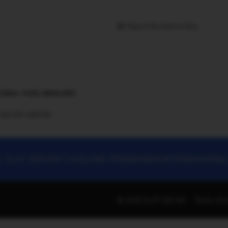
Report this item to Etsy
IONAL YANG MENARIK!
GACOR HARI INI
t 💧 SLOT SERVER THAILAND PERMAINAN INTERNASIONA
© 2026 SLOT GACOR
Terms of U