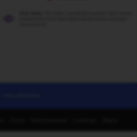
Star Seller.
This seller consistently earned 5-star reviews,
dispatched on time, and replied quickly to any messages
they received.
L YANG MENARIK!
se
Privacy
Interest-based ads
Local Shops
Regions