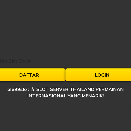
DAFTAR
LOGIN
ole99slot 💧 SLOT SERVER THAILAND PERMAINAN
INTERNASIONAL YANG MENARIK!