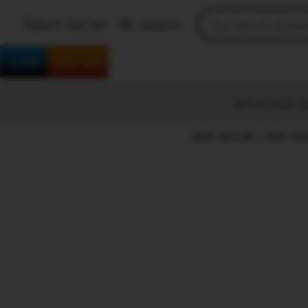
Skip
Search
to
SLOT
Categories
for
GACOR
Content
items
or
LOGIN
DAFTAR
shops
SITUS SLOT 
SLOT GACOR
SLOT GA