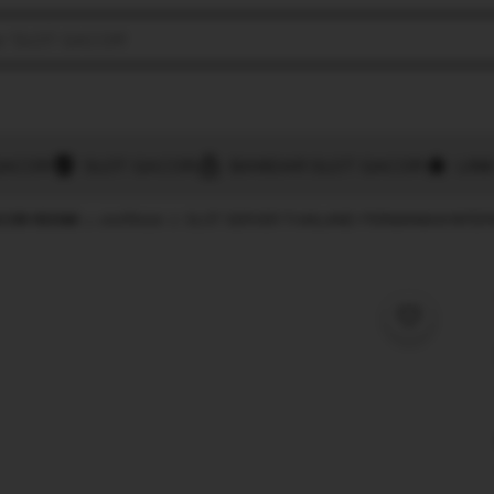
GACOR
SLOT GACOR
BANDAR SLOT GACOR
LIN
COR RESMI
ole99slot 💧 SLOT SERVER THAILAND PERMAINAN INTE