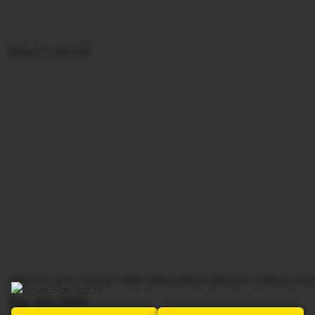
889.111.221 Orang Telah Merasakan Maxwin Dalam 24 Ja
Price:
Rp 50,000