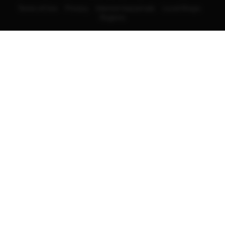
Terms of Use
Privacy
Interest-based ads
Local Shops
Regions