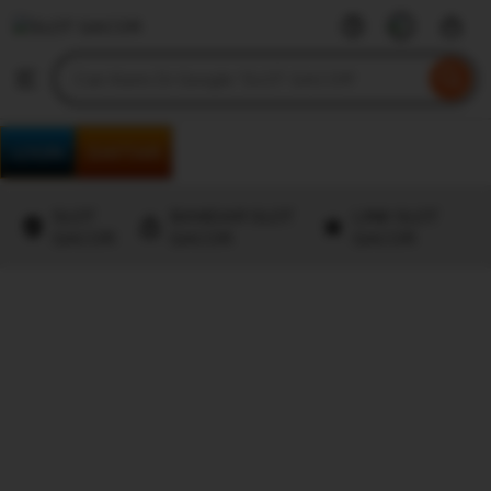
SLOT
Skip
GACOR
to
Search
Browse
ontent
for
items
or
shops
LOGIN
DAFTAR
SLOT
BANDAR SLOT
LINK SLOT
GACOR
GACOR
GACOR