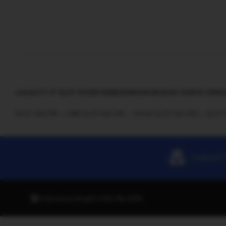
Loading...
nolimit77 🍗 SLOT X1000 KEMENANGAN MUDAH HANYA DENG
SLOT GACOR
LINK SLOT GACOR
SITUS SLOT GACOR
SLOT 
nolimit
Indonesia | English (UK) | Rp (IDR)