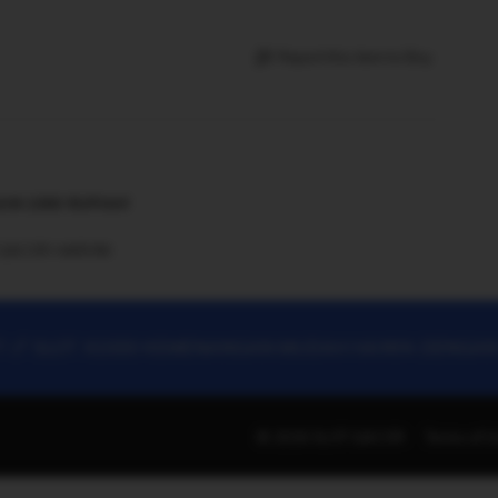
Report this item to Etsy
AN 1000 RUPIAH!
GACOR HARI INI
77 🍗 SLOT X1000 KEMENANGAN MUDAH HANYA DENGAN
© 2026 SLOT GACOR
Terms of U