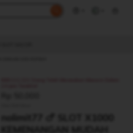
K SLOT GACOR
A DENGAN 1000 RUPIAH!
889.111.221 Orang Telah Merasakan Maxwin Dalam
24 Jam Terakhir!
Price:
Rp 50,000
Situs Slot Gacor
nolimit77 🍗 SLOT X1000
KEMENANGAN MUDAH