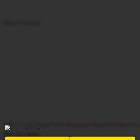
889.111.221 Orang Telah Merasakan Maxwin Dalam 24 Ja
Price:
Rp 50,000