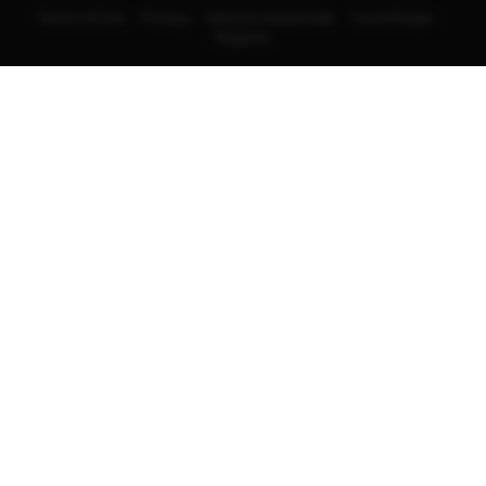
Terms of Use
Privacy
Interest-based ads
Local Shops
Regions