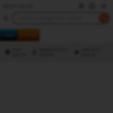
SLOT
Skip
GACOR
to
Search
Browse
ontent
for
items
or
shops
LOGIN
DAFTAR
SLOT
BANDAR SLOT
LINK SLOT
GACOR
GACOR
GACOR