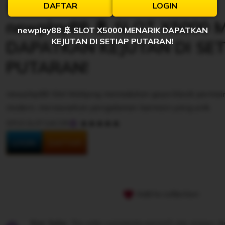
DAFTAR
LOGIN
Situs Slot Gacor
newplay88 🚢 SLOT X5000 
newplay88 🚢 SLOT X5000 MENARIK DAPATKAN
KEJUTAN DI SETIAP PUTARAN!
DAPATKAN KEJUTAN DI SET
PUTARAN!
newplay88 Slot Mahjong memadukan gaya klasik permain
modern, menawarkan pengalaman bermain yang unik.
5
SITUS SLOT GACOR
out
of
LOGIN
DAFTAR
5
stars
Add to collection
Star Seller.
This seller consistently earned 5-star reviews, d