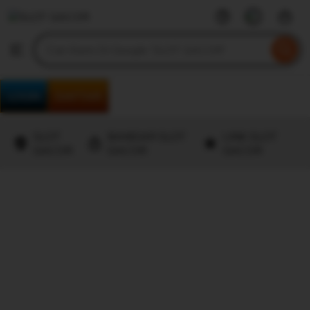
SLOT
Skip
GACOR
to
Search
Browse
ontent
for
items
or
shops
LOGIN
DAFTAR
SLOT
BANDAR SLOT
LINK SLOT
GACOR
GACOR
GACOR