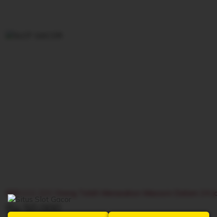
889.111.221 Orang Telah Merasakan Maxwin Dalam 24 Ja
Price:
Rp 50,000