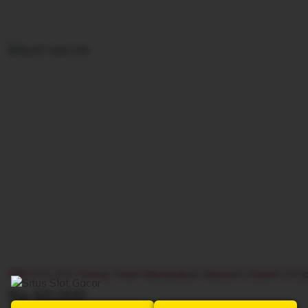
889.111.221 Orang Telah Merasakan Maxwin Dalam 24 Ja
Price:
Rp 50,000