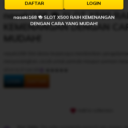
DAFTAR
LOGIN
Situs Slot Gacor
nasaki168 🍻 SLOT X500 RA
nasaki168 🍻 SLOT X500 RAIH KEMENANGAN
DENGAN CARA YANG MUDAH!
KEMENANGAN DENGAN CA
MUDAH!
nasaki168 Slot demo terpercaya memberikan pengalaman
menyenangkan, cocok untuk pemula maupun pemain ber
5
SITUS SLOT GACOR
out
of
LOGIN
DAFTAR
5
stars
Add to collection
Star Seller.
This seller consistently earned 5-star reviews, d