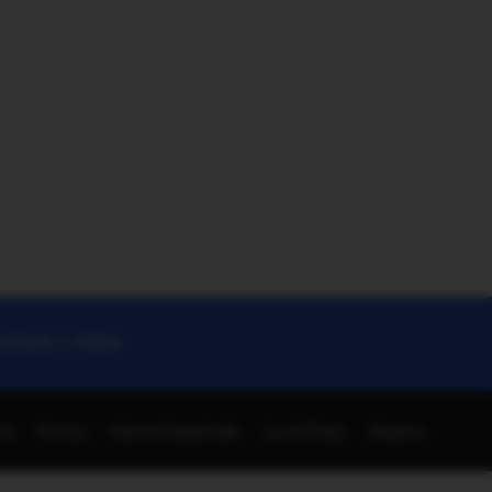
HANYA 1 RIBU!
se
Privacy
Interest-based ads
Local Shops
Regions