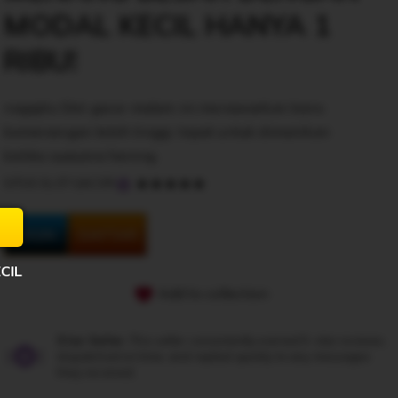
MODAL KECIL HANYA 1
RIBU!
nagajitu Slot gacor malam ini menawarkan kans
kemenangan lebih tinggi, tepat untuk dimainkan
ketika suasana hening.
5
SITUS SLOT GACOR
out
of
LOGIN
DAFTAR
5
stars
CIL
Add to collection
Star Seller.
This seller consistently earned 5-star reviews,
dispatched on time, and replied quickly to any messages
they received.