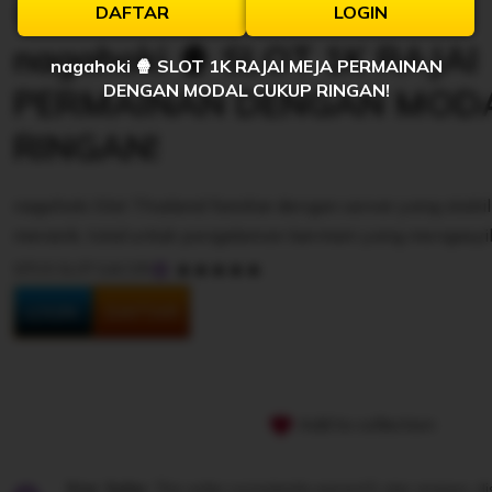
DAFTAR
LOGIN
Situs Slot Gacor
nagahoki 🍿 SLOT 1K RAJAI
nagahoki 🍿 SLOT 1K RAJAI MEJA PERMAINAN
DENGAN MODAL CUKUP RINGAN!
PERMAINAN DENGAN MOD
RINGAN!
nagahoki Slot Thailand familiar dengan server yang stabi
menarik, total untuk pengalaman bermain yang mengasyi
5
SITUS SLOT GACOR
out
of
LOGIN
DAFTAR
5
stars
Add to collection
Star Seller.
This seller consistently earned 5-star reviews, d