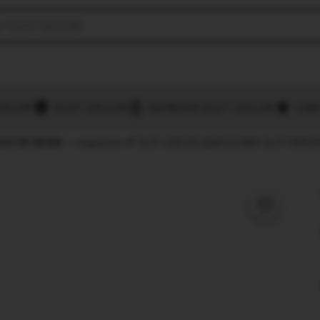
GACOR
SLOT GACOR
BANDAR SLOT GACOR
LIN
GACOR RESMI
nagaemas 🍕 SLOT 1000 JELAJAHI DUNIA SLOT DENG