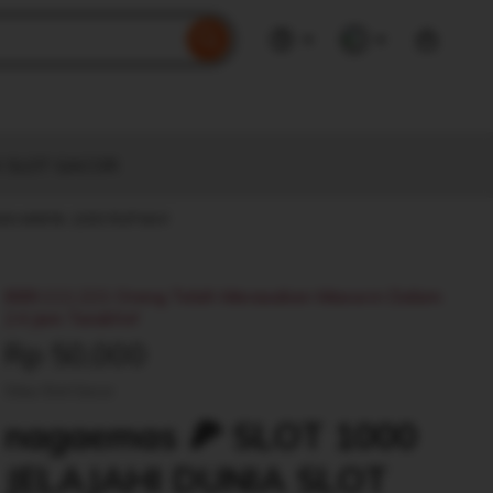
K SLOT GACOR
AN HANYA 1000 RUPIAH!
889.111.221 Orang Telah Merasakan Maxwin Dalam
24 Jam Terakhir!
Price:
Rp 50,000
Situs Slot Gacor
nagaemas 🍕 SLOT 1000
JELAJAHI DUNIA SLOT