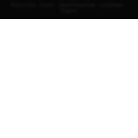
Terms of Use
Privacy
Interest-based ads
Local Shops
Regions