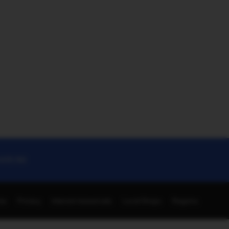
RI INI
se
Privacy
Interest-based ads
Local Shops
Regions