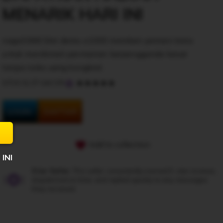
MENARIK HARI INI
naga3388 Slot demo x1000 memberi pemain kans
untuk menikmati permainan berpengganda besar
tanpa risiko uang kongkret.
5
SITUS SLOT GACOR
out
of
LOGIN
DAFTAR
5
stars
Add to collection
INI
Star Seller.
This seller consistently earned 5-star reviews,
dispatched on time, and replied quickly to any messages
they received.