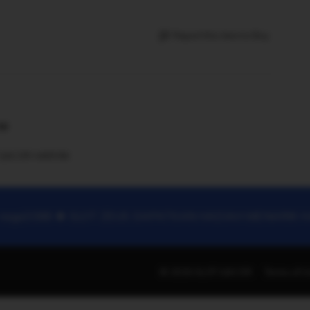
Report this item to Etsy
NI
GACOR HARI INI
naga3388 🍀 SLOT ZEUS DAPATKAN HADIAH MENARIK HA
© 2026 SLOT GACOR
Terms of U