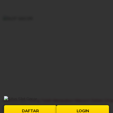
889.111.221 Orang Telah Merasakan Maxwin Dalam 24 Ja
Price:
Rp 50,000
DAFTAR
LOGIN