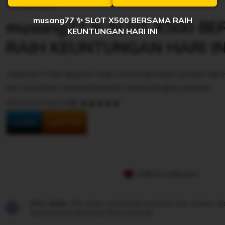
Situs Slot Gacor
musang77 ✨ SLOT X500 BERSAMA RAIH
musang77 ✨ SLOT X500 B
KEUNTUNGAN HARI INI
RAIH KEUNTUNGAN HARI IN
musang77 Slot deposit 1ribu memungkinkan pemain berm
dan konsisten berkesempatan memenangkan jackpot.
5
SITUS SLOT GACOR
out
of
LOGIN
DAFTAR
5
stars
Add to collection
Star Seller.
This seller consistently earned 5-star reviews, d
quickly to any messages they received.