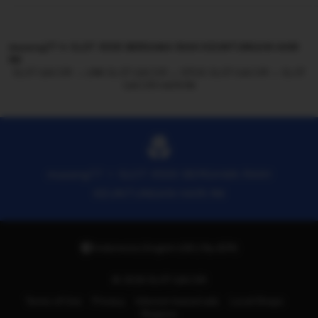
Loading...
musang77 ✨ SLOT X500 BERSAMA RAIH KEUNTUNGAN HARI
INI
SLOT GACOR
LINK SLOT GACOR
SITUS SLOT GACOR
SLOT
GACOR HARI INI
musang77 ✨ SLOT X500 BERSAMA RAIH
KEUNTUNGAN HARI INI
Indonesia | English (UK) | Rp (IDR)
© 2026 SLOT GACOR
Terms of Use
Privacy
Interest-based ads
Local Shops
Regions