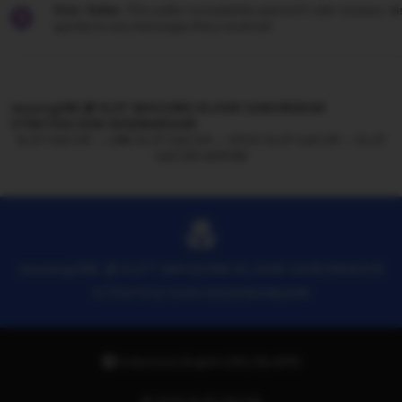
Star Seller.
This seller consistently earned 5-star reviews, d
quickly to any messages they received.
Loading...
musang288 💰 SLOT MAHJONG KLASIK GABUNGKAN
STRATEGI DAN KESENANGAN!
SLOT GACOR
LINK SLOT GACOR
SITUS SLOT GACOR
SLOT
GACOR HARI INI
musang288 💰 SLOT MAHJONG KLASIK GABUNGKAN
STRATEGI DAN KESENANGAN!
Indonesia | English (UK) | Rp (IDR)
© 2026 SLOT GACOR