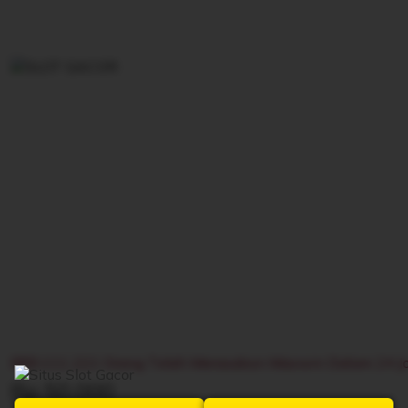
889.111.221 Orang Telah Merasakan Maxwin Dalam 24 Ja
Price:
Rp 50,000