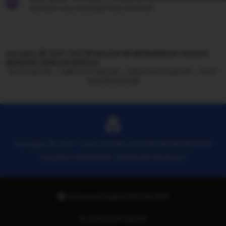
quickly to any messages they received.
Loading...
muraijitu 😊 SLOT GACOR MALAM INI MENANGKAN HADIAH
MENARIK DENGAN MUDAH!
SLOT GACOR
LINK SLOT GACOR
SITUS SLOT GACOR
SLOT
GACOR HARI INI
muraijitu 😊 SLOT GACOR MALAM INI MENANGKAN
HADIAH MENARIK DENGAN MUDAH!
Indonesia | English (UK) | Rp (IDR)
© 2026 SLOT GACOR