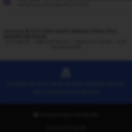
quickly to any messages they received.
Loading...
murahslot 😍 SLOT DANA MUDAH MENANG MODAL KECIL
KESEMPATAN BESAR!
SLOT GACOR
LINK SLOT GACOR
SITUS SLOT GACOR
SLOT
GACOR HARI INI
murahslot 😍 SLOT DANA MUDAH MENANG MODAL
KECIL KESEMPATAN BESAR!
Indonesia | English (UK) | Rp (IDR)
© 2026 SLOT GACOR