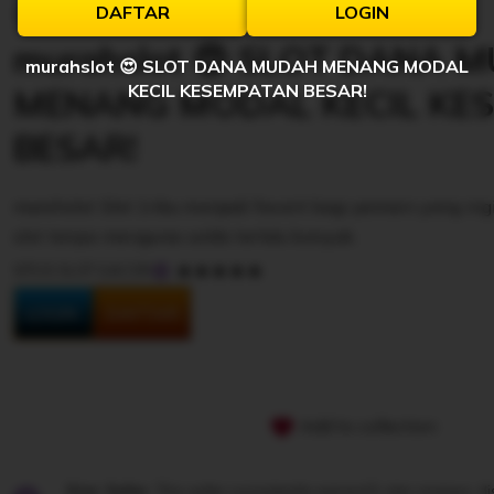
DAFTAR
LOGIN
Situs Slot Gacor
murahslot 😍 SLOT DANA 
murahslot 😍 SLOT DANA MUDAH MENANG MODAL
KECIL KESEMPATAN BESAR!
MENANG MODAL KECIL KE
BESAR!
murahslot Slot 1ribu menjadi favorit bagi pemain yang i
slot tanpa menguras saldo terlalu banyak.
5
SITUS SLOT GACOR
out
of
LOGIN
DAFTAR
5
stars
Add to collection
Star Seller.
This seller consistently earned 5-star reviews, d