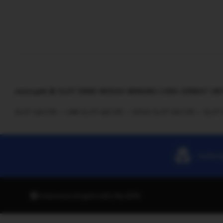
Loading...
mulong4d 🚢 SLOT DEMO MUDAH MENANG CARA CERMAT U
SLOT GACOR
LINK SLOT GACOR
SITUS SLOT GACOR
SLOT 
mulon
Indonesia | English (UK) | Rp (IDR)