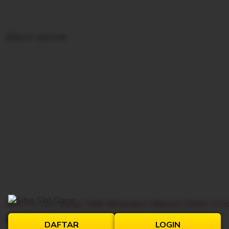
889.111.221 Orang Telah Merasakan Maxwin Dalam 24 Ja
Price:
Rp 50,000
DAFTAR
LOGIN