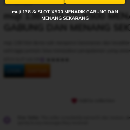
Situs Slot Gacor
muji 138 🍙 SLOT X500 MENARIK GABUNG DAN
muji 138 🍙 SLOT X500 MEN
MENANG SEKARANG
GABUNG DAN MENANG SE
muji 138 Slot demo sah menjamin keamanan dan keadilan
sehingga pemain bisa merasakan pengalaman yang aman
5
SITUS SLOT GACOR
out
of
LOGIN
DAFTAR
5
stars
Add to collection
Star Seller.
This seller consistently earned 5-star reviews, d
quickly to any messages they received.