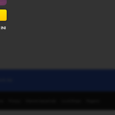
INI
RI INI
se
Privacy
Interest-based ads
Local Shops
Regions