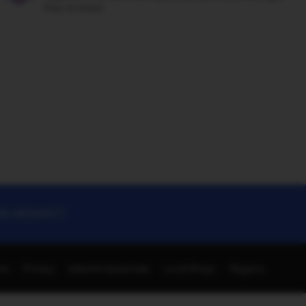
they received.
NI MENANTI
se
Privacy
Interest-based ads
Local Shops
Regions