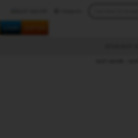
Skip
Search
to
SLOT
Categories
for
GACOR
Content
items
or
LOGIN
DAFTAR
shops
SITUS SLOT 
SLOT GACOR
SLO