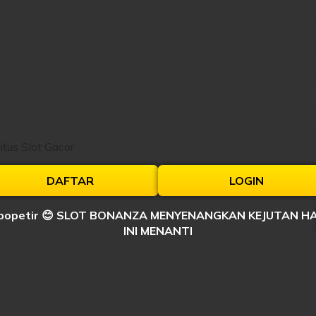
DAFTAR
LOGIN
popetir 😊 SLOT BONANZA MENYENANGKAN KEJUTAN HA
INI MENANTI