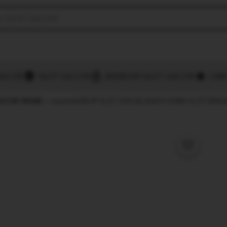
GACOR
SLOT GACOR
BANDAR SLOT GACOR
LIN
ACOR RESMI
mpometa88 🍕 SLOT 1000 JELAJAHI DUNIA SLOT DEN