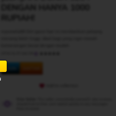
DENGAN HANYA 1000
RUPIAH!
mpometa88 Slot gacor hari ini memberikan peluang
menang lebih tinggi, ideal bagi yang ingin meraih
kemenangan besar dengan mudah.
5
SITUS SLOT GACOR
out
of
LOGIN
DAFTAR
5
stars
N
Add to collection
Star Seller.
This seller consistently earned 5-star reviews,
dispatched on time, and replied quickly to any messages
they received.