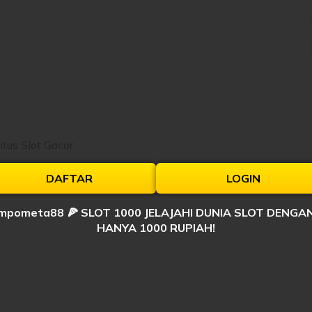
DAFTAR
LOGIN
mpometa88 🍕 SLOT 1000 JELAJAHI DUNIA SLOT DENGA
HANYA 1000 RUPIAH!