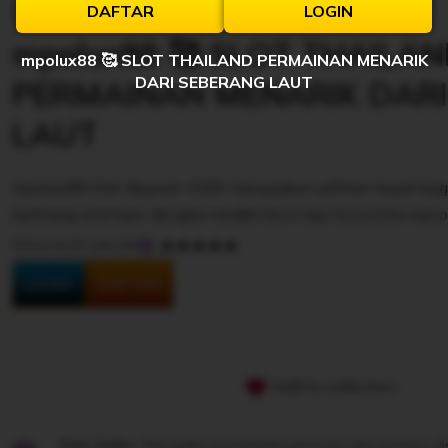
DAFTAR
LOGIN
Situs Slot Gacor
mpolux88 🥰 SLOT THAILA
mpolux88 🥰 SLOT THAILAND PERMAINAN MENARIK
DARI SEBERANG LAUT
PERMAINAN MENARIK DAR
LAUT
mpolux88 Slot deposit 1000 merupakan pilihan tepat ba
berharap bermain dengan modal kecil tapi konsisten ber
5
SITUS SLOT GACOR
out
of
LOGIN
DAFTAR
5
stars
Add to collection
Star Seller.
This seller consistently earned 5-star reviews, d