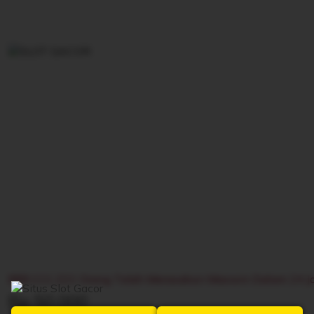
889.111.221 Orang Telah Merasakan Maxwin Dalam 24 Ja
Price:
Rp 50,000