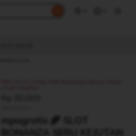
K SLOT GACOR
ENANTI DI SINI
889.111.221 Orang Telah Merasakan Maxwin Dalam
24 Jam Terakhir!
Price:
Rp 50,000
Situs Slot Gacor
mpogratis 🌾 SLOT
BONANZA SERU KEJUTAN