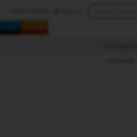
Skip
Search
to
SLOT
Categories
for
GACOR
Content
items
or
LOGIN
DAFTAR
shops
SITUS SLOT 
SLOT GACOR