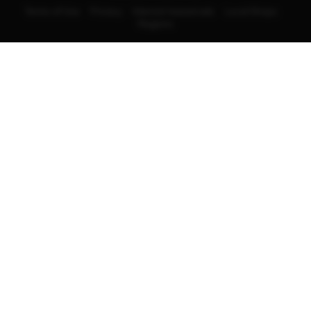
Terms of Use
Privacy
Interest-based ads
Local Shops
Regions