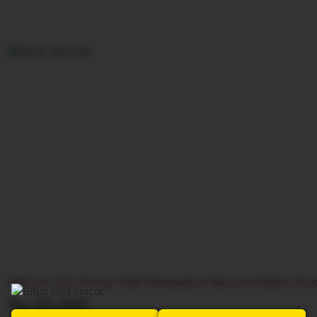
889.111.221 Orang Telah Merasakan Maxwin Dalam 24 Ja
Price:
Rp 50,000