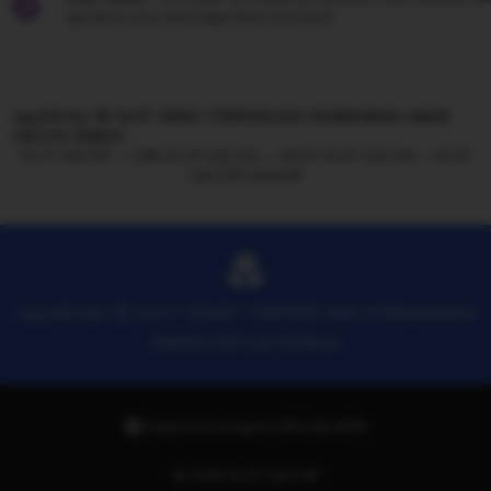
quickly to any messages they received.
Loading...
mpo99 bet 😊 SLOT DEMO TERPERCAYA PERMAINAN AMAN
UNTUK SEMUA
SLOT GACOR
LINK SLOT GACOR
SITUS SLOT GACOR
SLOT
GACOR HARI INI
mpo99 bet 😊 SLOT DEMO TERPERCAYA PERMAINAN
AMAN UNTUK SEMUA
Indonesia | English (UK) | Rp (IDR)
© 2026 SLOT GACOR