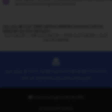
quickly to any messages they received.
Loading...
mpo play 🍿 SLOT DEMO MUDAH MENANG RAHASIA UNTUK
MENANG SECARA REGULER
SLOT GACOR
LINK SLOT GACOR
SITUS SLOT GACOR
SLOT
GACOR HARI INI
mpo play 🍿 SLOT DEMO MUDAH MENANG RAHASIA
UNTUK MENANG SECARA REGULER
Indonesia | English (UK) | Rp (IDR)
© 2026 SLOT GACOR