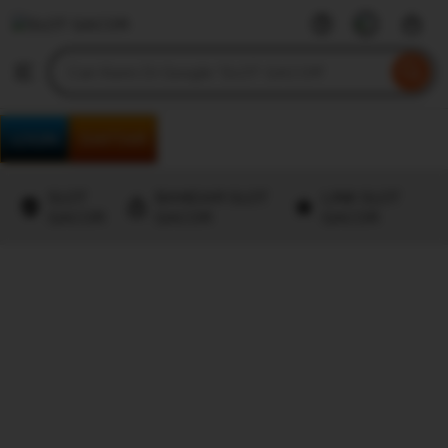
SLOT
Skip
GACOR
to
Search
Browse
ontent
for
items
or
shops
LOGIN
DAFTAR
SLOT
BANDAR SLOT
LINK SLOT
GACOR
GACOR
GACOR