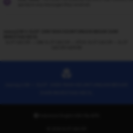
quickly to any messages they received.
Loading...
money138 ✨ SLOT 1000 RAIH KEUNTUNGAN BESAR DARI
INVESTASI KECIL
SLOT GACOR
LINK SLOT GACOR
SITUS SLOT GACOR
SLOT
GACOR HARI INI
money138 ✨ SLOT 1000 RAIH KEUNTUNGAN BESAR
DARI INVESTASI KECIL
Indonesia | English (UK) | Rp (IDR)
© 2026 SLOT GACOR