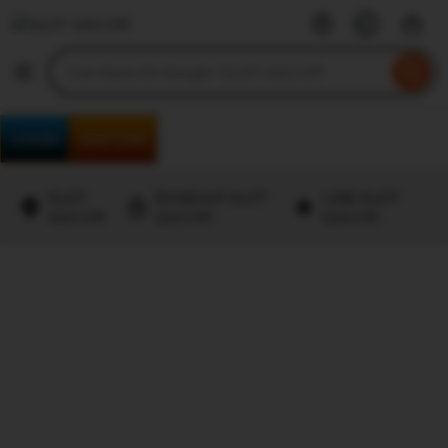
SLOT
Skip
GACOR
to
Search
Browse
ontent
for
items
or
shops
LOGIN
DAFTAR
SLOT
BANDAR SLOT
LINK SLOT
GACOR
GACOR
GACOR