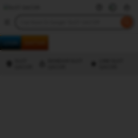
SLOT
Skip
GACOR
to
Search
Browse
ontent
for
items
or
shops
LOGIN
DAFTAR
SLOT
BANDAR SLOT
LINK SLOT
GACOR
GACOR
GACOR