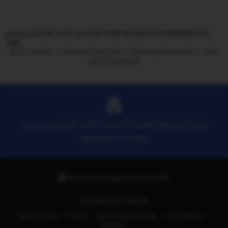
Loading...
monaco138 🧂 SLOT GACOR HARI INI KEJUTAN MENANTI DI
SINI
SLOT GACOR
LINK SLOT GACOR
SITUS SLOT GACOR
SLOT
GACOR HARI INI
monaco138 🧂 SLOT GACOR HARI INI KEJUTAN
MENANTI DI SINI
Indonesia | English (UK) | Rp (IDR)
© 2026 SLOT GACOR
Terms of Use
Privacy
Interest-based ads
Local Shops
Regions