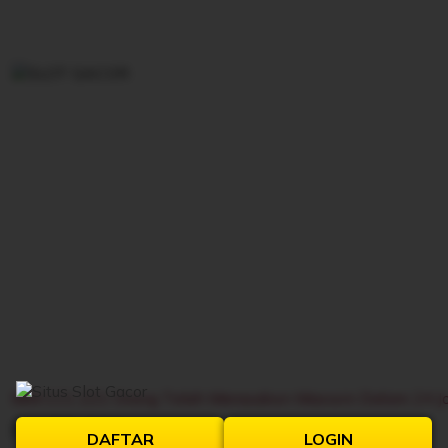
889.111.221 Orang Telah Merasakan Maxwin Dalam 24 Ja
Price:
Rp 50,000
DAFTAR
LOGIN