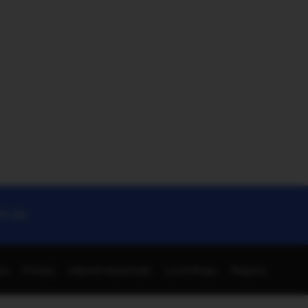
I INI
se
Privacy
Interest-based ads
Local Shops
Regions