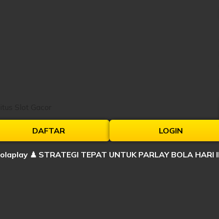
DAFTAR
LOGIN
olaplay ♟ STRATEGI TEPAT UNTUK PARLAY BOLA HARI I