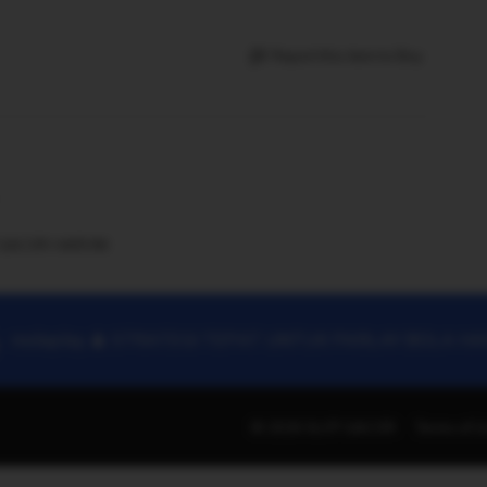
Report this item to Etsy
GACOR HARI INI
molaplay ♟ STRATEGI TEPAT UNTUK PARLAY BOLA HAR
© 2026 SLOT GACOR
Terms of U