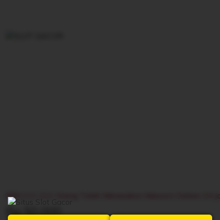
889.111.221 Orang Telah Merasakan Maxwin Dalam 24 Ja
Price:
Rp 50,000