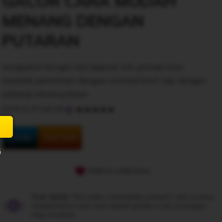
GACOR CARA MUDAH
MENANG DENGAN
PUTARAN
misapoker Dengan slot deposit 1rb, pemain bisa
memulai permainan dengan nominal kecil, tapi dengan
peluang menang besar.
5
SITUS SLOT GACOR
out
of
LOGIN
DAFTAR
5
stars
G
Add to collection
Star Seller.
This seller consistently earned 5-star reviews,
dispatched on time, and replied quickly to any messages
they received.