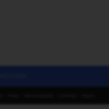
GAN PUTARAN
se
Privacy
Interest-based ads
Local Shops
Regions