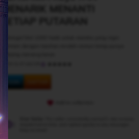
MENARIK MENANTI
SETIAP PUTARAN
milotogel Slot 1000 hadir untuk mereka yang ingin
bermain dengan taruhan rendah namun tetap punya
peluang menang besar.
5
SITUS SLOT GACOR
out
of
LOGIN
DAFTAR
5
stars
Add to collection
Star Seller.
This seller consistently earned 5-star reviews,
dispatched on time, and replied quickly to any messages
they received.