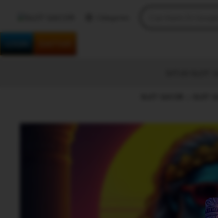
Skip
Search
to
SLOT
Categories
for
GACOR
Content
items
or
LOGIN
DAFTAR
shops
SITUS SLOT 
SLOT GACOR
SLOT G