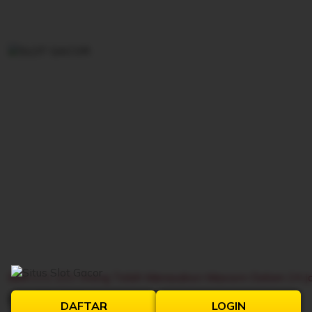
889.111.221 Orang Telah Merasakan Maxwin Dalam 24 Ja
Price:
Rp 50,000
DAFTAR
LOGIN