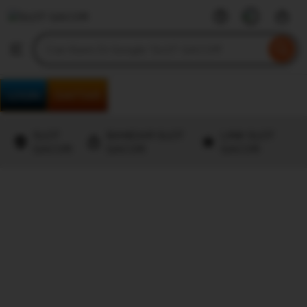
SLOT
Skip
GACOR
to
Search
Browse
ontent
for
items
or
shops
LOGIN
DAFTAR
SLOT
BANDAR SLOT
LINK SLOT
GACOR
GACOR
GACOR