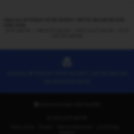
Loading...
mikatoto 💋 PARLAY SKOR AKURAT UNTUK MALAM INI DAN
HARI ESOK
SLOT GACOR
LINK SLOT GACOR
SITUS SLOT GACOR
SLOT
GACOR HARI INI
mikatoto 💋 PARLAY SKOR AKURAT UNTUK MALAM
INI DAN HARI ESOK
Indonesia | English (UK) | Rp (IDR)
© 2026 SLOT GACOR
Terms of Use
Privacy
Interest-based ads
Local Shops
Regions