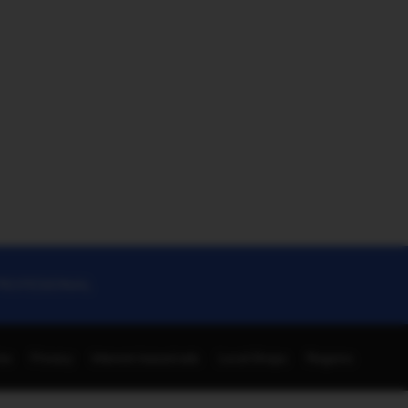
PROFESIONAL
se
Privacy
Interest-based ads
Local Shops
Regions