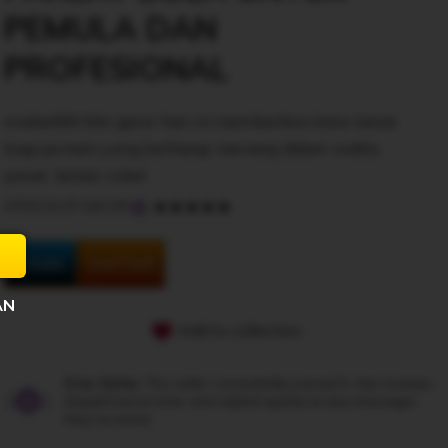
PEMULA DAN
PROFESIONAL
miabet88 Slot gacor hari ini memberikan kans besar
bagi pemain yang berharap menang dalam waktu
pesat, lantas coba!
5
SITUS SLOT GACOR
out
of
LOGIN
DAFTAR
5
stars
AN
Add to collection
Star Seller.
This seller consistently earned 5-star reviews,
dispatched on time, and replied quickly to any messages
they received.