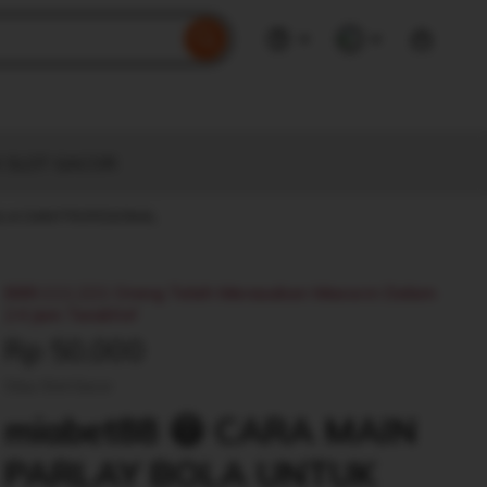
K SLOT GACOR
ULA DAN PROFESIONAL
889.111.221 Orang Telah Merasakan Maxwin Dalam
24 Jam Terakhir!
Price:
Rp 50,000
Situs Slot Gacor
miabet88 😆 CARA MAIN
PARLAY BOLA UNTUK