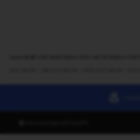
Loading...
miabet88 😆 CARA MAIN PARLAY BOLA UNTUK PEMULA DAN 
SLOT GACOR
LINK SLOT GACOR
SITUS SLOT GACOR
SLOT 
miabe
Indonesia | English (UK) | Rp (IDR)