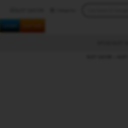
Skip
Search
to
SLOT
Categories
for
GACOR
Content
items
or
LOGIN
DAFTAR
shops
SITUS SLOT 
SLOT GACOR
SLOT