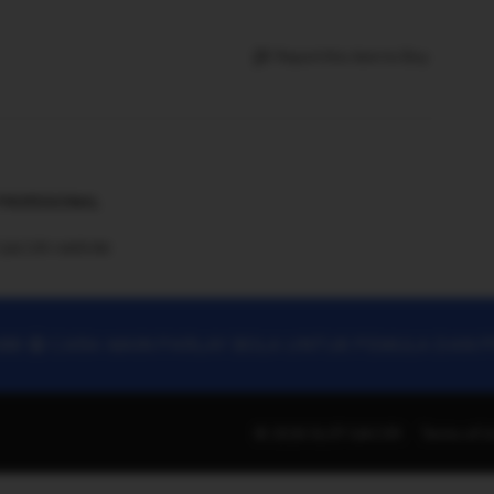
Report this item to Etsy
PROFESIONAL
GACOR HARI INI
t88 😆 CARA MAIN PARLAY BOLA UNTUK PEMULA DAN 
© 2026 SLOT GACOR
Terms of U