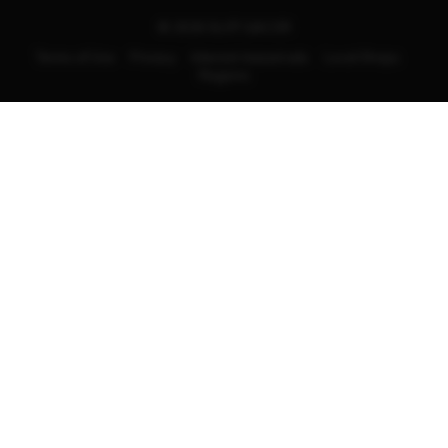
© 2026 SLOT GACOR
Terms of Use
Privacy
Interest-based ads
Local Shops
Regions