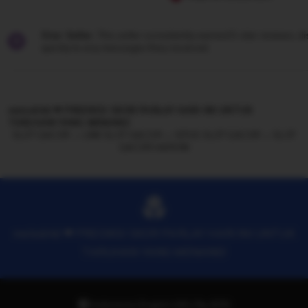
Star Seller.
This seller consistently earned 5-star reviews, d
quickly to any messages they received.
Loading...
melodi4d ❤ PREDIKSI SKOR PARLAY HARI INI UNTUK
TARUHAN YANG MENANG!
SLOT GACOR
LINK SLOT GACOR
SITUS SLOT GACOR
SLOT
GACOR HARI INI
melodi4d ❤ PREDIKSI SKOR PARLAY HARI INI UNTUK
TARUHAN YANG MENANG!
Indonesia | English (UK) | Rp (IDR)