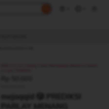
K SLOT GACOR
AM INI UNTUK 5 TIM!
889.111.221 Orang Telah Merasakan Maxwin Dalam
24 Jam Terakhir!
Price:
Rp 50,000
Situs Slot Gacor
mejaqqid 🎲 PREDIKSI
PARLAY MENANG