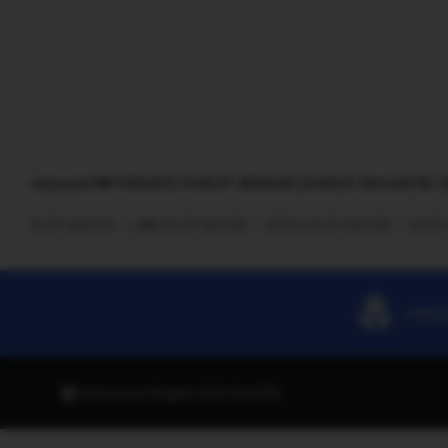
Loading...
mejaqqid 🎲 PREDIKSI PARLAY MENANG BANYAK MALAM INI U
SLOT GACOR
LINK SLOT GACOR
SITUS SLOT GACOR
SLOT 
meja
Indonesia | English (UK) | Rp (IDR)